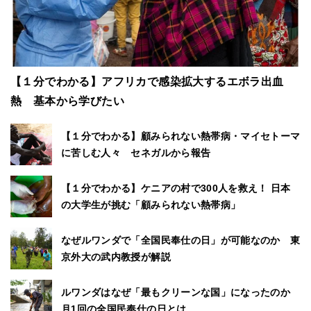
【１分でわかる】アフリカで感染拡大するエボラ出血
熱 基本から学びたい
【１分でわかる】顧みられない熱帯病・マイセトーマ
に苦しむ人々 セネガルから報告
【１分でわかる】ケニアの村で300人を救え！ 日本
の大学生が挑む「顧みられない熱帯病」
なぜルワンダで「全国民奉仕の日」が可能なのか 東
京外大の武内教授が解説
ルワンダはなぜ「最もクリーンな国」になったのか
月1回の全国民奉仕の日とは