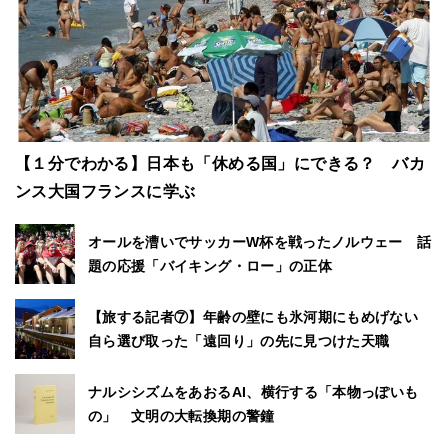
【１分でわかる】日本も「休める国」にできる？ バカ
ンス大国フランスに学ぶ
オールを漕いでサッカーW杯を戦ったノルウェー 話
題の応援「バイキング・ロー」の正体
【旅する記者⑦】年齢の壁にも氷河期にもめげない
自ら選び取った「遠回り」の先に見つけた天職
ナルシシズムをあおるAI、横行する「本物っぽいも
の」 文明の大転換期の警鐘