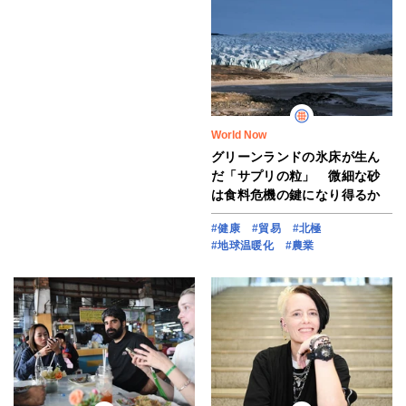
World Now
グリーンランドの氷床が生ん
だ「サプリの粒」 微細な砂
は食料危機の鍵になり得るか
#健康
#貿易
#北極
#地球温暖化
#農業