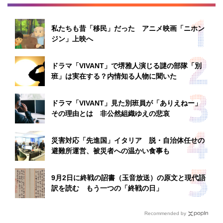
私たちも昔「移民」だった アニメ映画「ニホン
ジン」上映へ
ドラマ「VIVANT」で堺雅人演じる謎の部隊「別
班」は実在する？内情知る人物に聞いた
ドラマ「VIVANT」見た別班員が「ありえねー」
その理由とは 非公然組織ゆえの悲哀
災害対応「先進国」イタリア 脱・自治体任せの
避難所運営、被災者への温かい食事も
9月2日に終戦の詔書（玉音放送）の原文と現代語
訳を読む もう一つの「終戦の日」
Recommended by