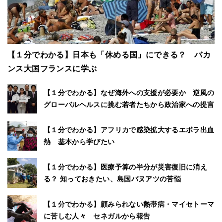
【１分でわかる】日本も「休める国」にできる？ バカ
ンス大国フランスに学ぶ
【１分でわかる】なぜ海外への支援が必要か 逆風の
グローバルヘルスに挑む若者たちから政治家への提言
【１分でわかる】アフリカで感染拡大するエボラ出血
熱 基本から学びたい
【１分でわかる】医療予算の半分が災害復旧に消え
る？ 知っておきたい、島国バヌアツの苦悩
【１分でわかる】顧みられない熱帯病・マイセトーマ
に苦しむ人々 セネガルから報告