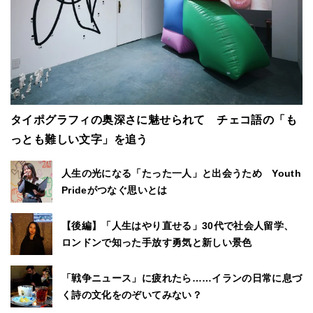
タイポグラフィの奥深さに魅せられて チェコ語の「も
っとも難しい文字」を追う
人生の光になる「たった一人」と出会うため Youth
Prideがつなぐ思いとは
【後編】「人生はやり直せる」30代で社会人留学、
ロンドンで知った手放す勇気と新しい景色
「戦争ニュース」に疲れたら……イランの日常に息づ
く詩の文化をのぞいてみない？