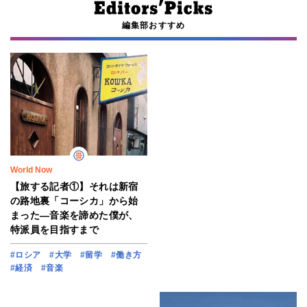
編集部おすすめ
World Now
【旅する記者①】それは新宿
の路地裏「コーシカ」から始
まった―音楽を諦めた僕が、
特派員を目指すまで
#ロシア
#大学
#留学
#働き方
#経済
#音楽