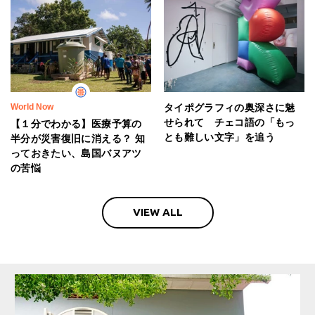
World Now
タイポグラフィの奥深さに魅
せられて チェコ語の「もっ
【１分でわかる】医療予算の
とも難しい文字」を追う
半分が災害復旧に消える？ 知
っておきたい、島国バヌアツ
の苦悩
VIEW ALL