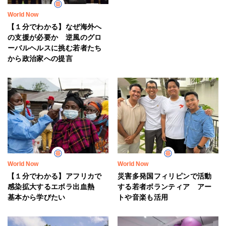
World Now
【１分でわかる】なぜ海外へ
の支援が必要か 逆風のグロ
ーバルヘルスに挑む若者たち
から政治家への提言
World Now
World Now
【１分でわかる】アフリカで
災害多発国フィリピンで活動
感染拡大するエボラ出血熱
する若者ボランティア アー
基本から学びたい
トや音楽も活用