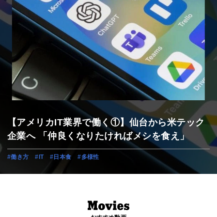
【アメリカIT業界で働く①】仙台から米テック
企業へ 「仲良くなりたければメシを食え」
#働き方
#IT
#日本食
#多様性